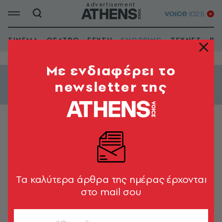
ΣΙΝΕΜΑ
ΘΕΑΤΡΟ
ΓΕΥΣΗ
SHOPPING
ΤΕΧΝΕΣ
ΒΙ
Mε ενδιαφέρει το
newsletter της
Εμφάνιση φίλτρων
ΚΟΣΜΗΜΑΤΑ
Antelope Handmade Jewellery
Tα καλύτερα άρθρα της ημέρας έρχονται
στο mail σου