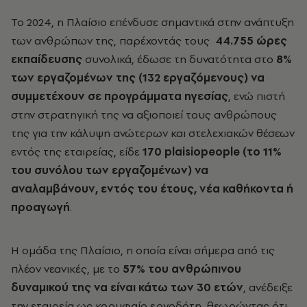
Το 2024, η Πλαίσιο επένδυσε σημαντικά στην ανάπτυξη
των ανθρώπων της, παρέχοντάς τους
44.755 ώρες
εκπαίδευσης
συνολικά, έδωσε τη δυνατότητα στο
8%
των εργαζομένων της (132 εργαζόμενους) να
συμμετέχουν σε προγράμματα ηγεσίας
, ενώ πιστή
στην στρατηγική της να αξιοποιεί τους ανθρώπους
της για την κάλυψη ανώτερων και στελεχιακών θέσεων
εντός της εταιρείας, είδε
170 plaisiopeople (το 11%
του συνόλου των εργαζομένων) να
αναλαμβάνουν, εντός του έτους, νέα καθήκοντα ή
προαγωγή
.
Η ομάδα της Πλαίσιο, η οποία είναι σήμερα από τις
πλέον νεανικές, με το
57% του ανθρώπινου
δυναμικού της να είναι κάτω των 30 ετών
, ανέδειξε
την εταιρεία ως κορυφαίο εργοδότη, θεωρώντας ότι