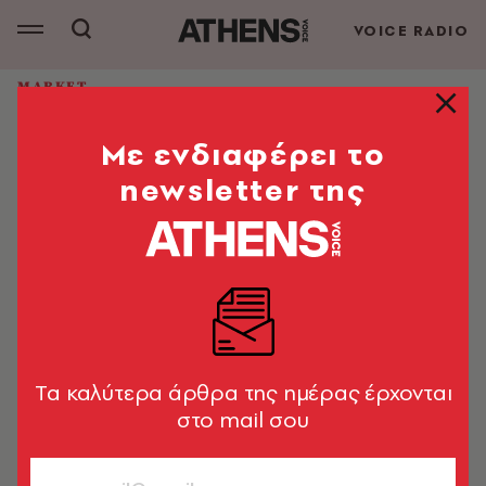
VOICE RADIO
MARKET
Η Πλαίσιο ανάμεσα στις κορυφαίες
Mε ενδιαφέρει το
εταιρείες της λίστας Best
Workplaces™ Hellas για το 2025
newsletter της
Στην κατηγορία των μεγάλων επιχειρήσεων που
απασχολούν περισσότερους από 250 εργαζόμενους
Market News
13.05.2025, 18:19
1’ ΔΙΑΒΑΣΜΑ
Tα καλύτερα άρθρα της ημέρας έρχονται
στο mail σου