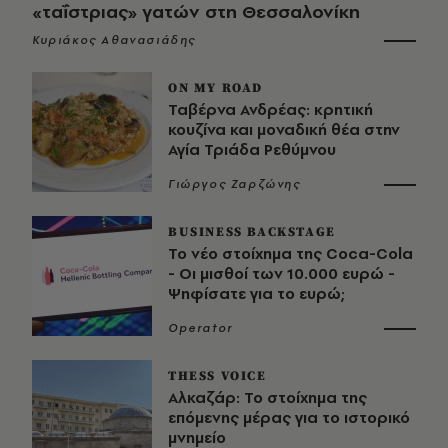
«ταΐστριας» γατών στη Θεσσαλονίκη
Κυριάκος Αθανασιάδης
ON MY ROAD
Ταβέρνα Ανδρέας: κρητική
κουζίνα και μοναδική θέα στην
Αγία Τριάδα Ρεθύμνου
Γιώργος Ζαρζώνης
BUSINESS BACKSTAGE
Το νέο στοίχημα της Coca-Cola
- Οι μισθοί των 10.000 ευρώ -
Ψηφίσατε για το ευρώ;
Operator
THESS VOICE
Αλκαζάρ: Το στοίχημα της
επόμενης μέρας για το ιστορικό
μνημείο