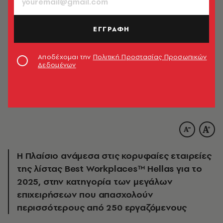
ΕΓΓΡΑΦΗ
Αποδέχομαι την
Πολιτική Προστασίας Προσωπικών
Δεδομένων
Η Πλαίσιο ανάμεσα στις κορυφαίες εταιρείες
της λίστας Best Workplaces™ Hellas για το
2025, στην κατηγορία των μεγάλων
επιχειρήσεων που απασχολούν
περισσότερους από 250 εργαζόμενους