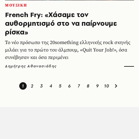
ΜΟΥΣΙΚΗ
French Fry: «Χάσαμε τον
αυθορμητισμό στο να παίρνουμε
ρίσκα»
Το νέο πρόσωπο της 20something ελληνικής rock σκηνής
μιλάει για το πρώτο του άλμπουμ, «Quit Your Job!», όσα
συνέβησαν και όσα περιμένει
Δημήτρης Αθανασιάδης
1
2
3
4
5
6
7
8
9
10